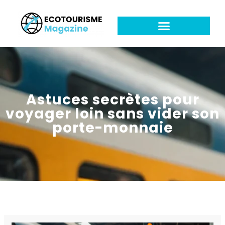
Astuces secrètes pour
voyager loin sans vider son
porte-monnaie