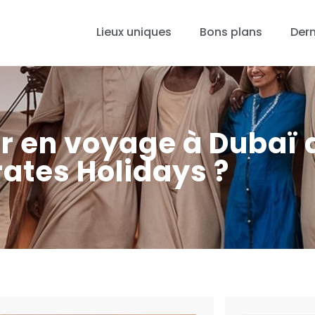
Lieux uniques
Bons plans
Dern
ir en voyage à Dubaï
ates Holidays ?