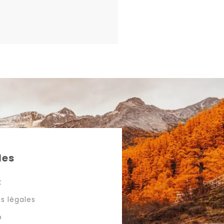
les
t
s légales
p