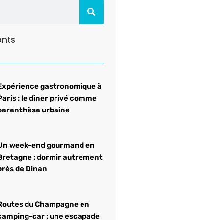
ents
Expérience gastronomique à
Paris : le dîner privé comme
parenthèse urbaine
Un week-end gourmand en
Bretagne : dormir autrement
près de Dinan
Routes du Champagne en
camping-car : une escapade