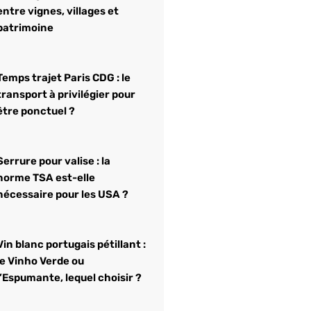
entre vignes, villages et
patrimoine
Temps trajet Paris CDG : le
transport à privilégier pour
être ponctuel ?
Serrure pour valise : la
norme TSA est-elle
nécessaire pour les USA ?
Vin blanc portugais pétillant :
le Vinho Verde ou
l’Espumante, lequel choisir ?