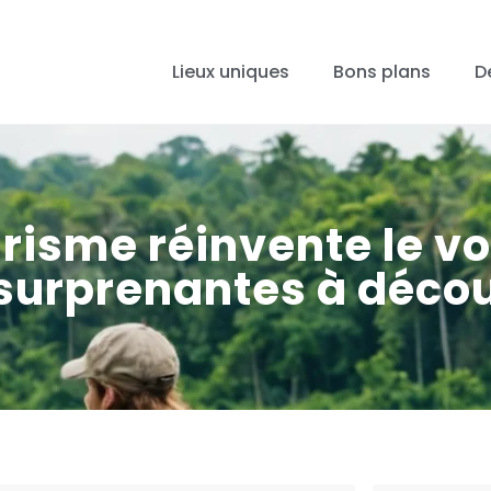
Lieux uniques
Bons plans
D
risme réinvente le v
 surprenantes à décou