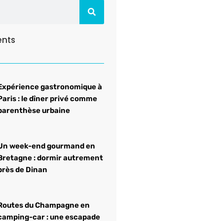
ents
Expérience gastronomique à
Paris : le dîner privé comme
parenthèse urbaine
Un week-end gourmand en
Bretagne : dormir autrement
près de Dinan
Routes du Champagne en
camping-car : une escapade