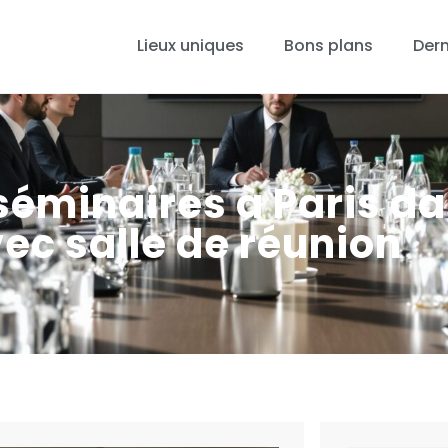
Lieux uniques
Bons plans
Dern
séminaires à Paris d
vec salle de réunion