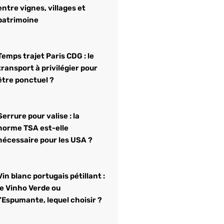
entre vignes, villages et
patrimoine
Temps trajet Paris CDG : le
transport à privilégier pour
être ponctuel ?
Serrure pour valise : la
norme TSA est-elle
nécessaire pour les USA ?
Vin blanc portugais pétillant :
le Vinho Verde ou
l’Espumante, lequel choisir ?