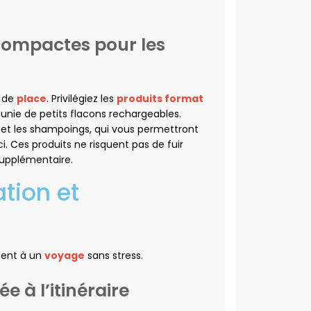
 compactes pour les
p de
place
. Privilégiez les
produits format
nie de petits flacons rechargeables.
 et les shampoings, qui vous permettront
. Ces produits ne risquent pas de fuir
supplémentaire.
cation et
ment à un
voyage
sans stress.
e à l’itinéraire