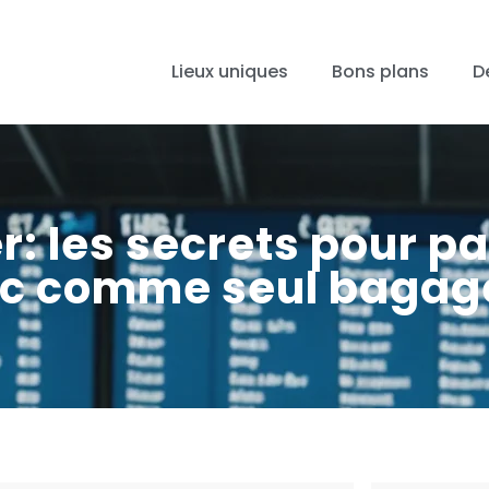
Lieux uniques
Bons plans
D
: les secrets pour pa
ac comme seul bagag