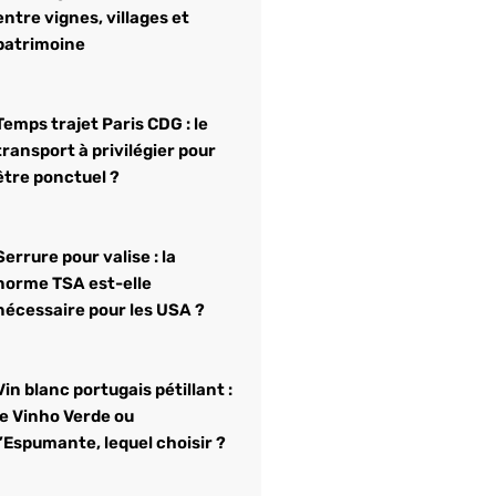
entre vignes, villages et
patrimoine
Temps trajet Paris CDG : le
transport à privilégier pour
être ponctuel ?
Serrure pour valise : la
norme TSA est-elle
nécessaire pour les USA ?
Vin blanc portugais pétillant :
le Vinho Verde ou
l’Espumante, lequel choisir ?