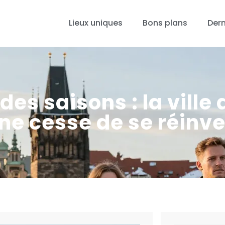
Lieux uniques
Bons plans
Dern
 des saisons : la ville
 ne cesse de se réinv