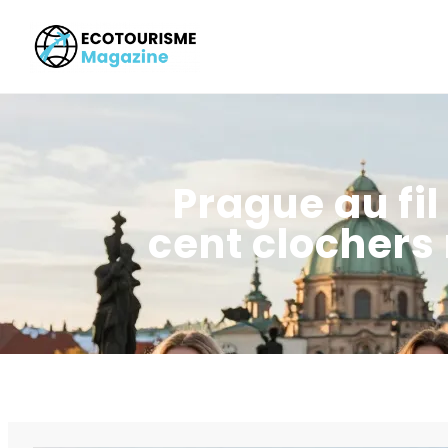
Prague au fil
cent clochers