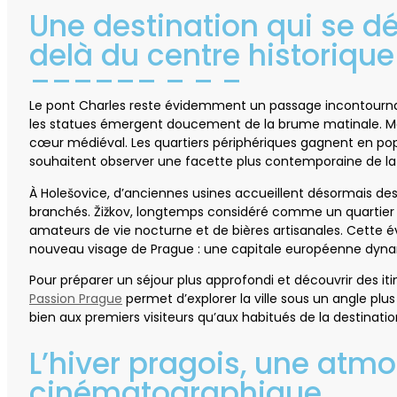
Une destination qui se d
delà du centre historique
Le pont Charles reste évidemment un passage incontournabl
les statues émergent doucement de la brume matinale. Ma
cœur médiéval. Les quartiers périphériques gagnent en popu
souhaitent observer une facette plus contemporaine de la v
À Holešovice, d’anciennes usines accueillent désormais des
branchés. Žižkov, longtemps considéré comme un quartier po
amateurs de vie nocturne et de bières artisanales. Cette év
nouveau visage de Prague : une capitale européenne dynam
Pour préparer un séjour plus approfondi et découvrir des iti
Passion Prague
permet d’explorer la ville sous un angle plus
bien aux premiers visiteurs qu’aux habitués de la destinatio
L’hiver pragois, une atm
cinématographique