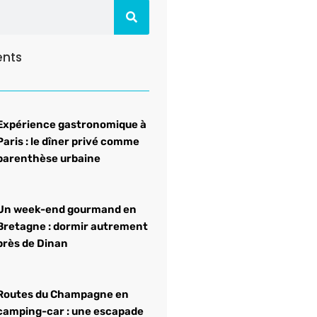
ents
Expérience gastronomique à
Paris : le dîner privé comme
parenthèse urbaine
Un week-end gourmand en
Bretagne : dormir autrement
près de Dinan
Routes du Champagne en
camping-car : une escapade