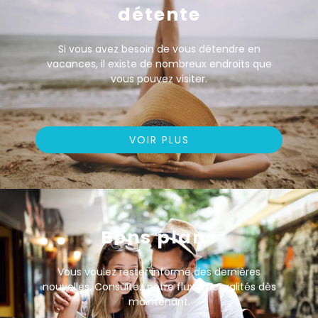
détente
Si vous avez besoin de vous détendre en
vacances, il existe de nombreux endroits que
vous pouvez visiter.
VOIR PLUS
Bons plans
Vous voulez rester informé des dernières
nouvelles. Consultez notre flux d’actualités dès
maintenant.