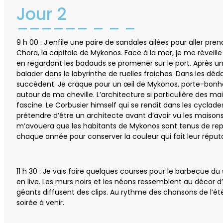
Jour 2
9 h 00 : J’enfile une paire de sandales ailées pour aller pren
Chora, la capitale de Mykonos. Face à la mer, je me réveil
en regardant les badauds se promener sur le port. Après un
balader dans le labyrinthe de ruelles fraiches. Dans les dé
succèdent. Je craque pour un œil de Mykonos, porte-bon
autour de ma cheville. L’architecture si particulière des m
fascine. Le Corbusier himself qui se rendit dans les cyclad
prétendre d’être un architecte avant d’avoir vu les maisons
m’avouera que les habitants de Mykonos sont tenus de repei
chaque année pour conserver la couleur qui fait leur réputa
11 h 30 : Je vais faire quelques courses pour le barbecue du
en live. Les murs noirs et les néons ressemblent au décor d’
géants diffusent des clips. Au rythme des chansons de l’été
soirée à venir.