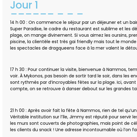
Jour 1
14 h 00 : On commence le séjour par un déjeuner et un bain
Super Paradise, le cadre du restaurant est sublime et les dé
plage, on mange divinement. Si vous aimez les oursins, pren
piscine, la clientèle est très gai friendly mais tout le monde
les spectacles de dragqueens face à la mer valent le détou
17 h 30 : Pour continuer la visite, bienvenue à Nammos, templ
voir. À Mykonos, pas besoin de sortir tard le soir, dans le
sont rythmés par d’incroyables fêtes sur la plage. Ici, avant
compte, on se retrouve à danser debout sur les grandes ta
21 h 00 : Après avoir fait la fête à Nammos, rien de tel qu’
Véritable institution sur l’île, Jimmy est réputé pour servir l
les murs sont couverts de photographies, mais point de cé
les clients du snack ! Une adresse incontournable où l’on f