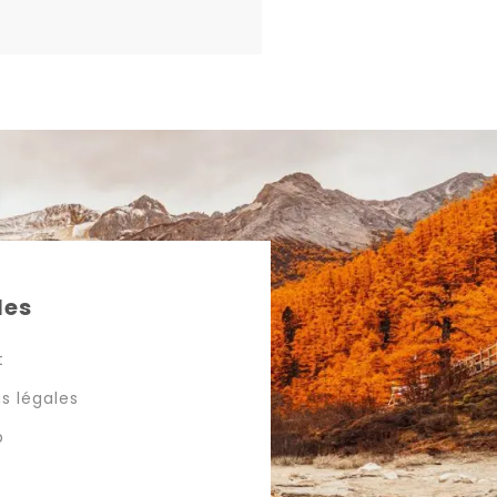
les
t
s légales
p