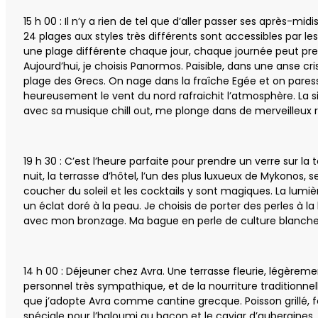
15 h 00 : Il n’y a rien de tel que d’aller passer ses après-midis
24 plages aux styles très différents sont accessibles par les 
une plage différente chaque jour, chaque journée peut pre
Aujourd’hui, je choisis Panormos. Paisible, dans une anse cri
plage des Grecs. On nage dans la fraîche Egée et on paresse 
heureusement le vent du nord rafraichit l’atmosphère. La sies
avec sa musique chill out, me plonge dans de merveilleux 
19 h 30 : C’est l’heure parfaite pour prendre un verre sur la
nuit, la terrasse d’hôtel, l’un des plus luxueux de Mykonos, 
coucher du soleil et les cocktails y sont magiques. La lumiè
un éclat doré à la peau. Je choisis de porter des perles à
avec mon bronzage. Ma bague en perle de culture blanche
14 h 00 : Déjeuner chez Avra. Une terrasse fleurie, légèremen
personnel très sympathique, et de la nourriture traditionnel
que j’adopte Avra comme cantine grecque. Poisson grillé, fe
spéciale pour l’haloumi au bacon et le caviar d’aubergines.