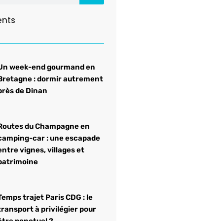
ents
Un week-end gourmand en
Bretagne : dormir autrement
près de Dinan
Routes du Champagne en
camping-car : une escapade
entre vignes, villages et
patrimoine
Temps trajet Paris CDG : le
transport à privilégier pour
être ponctuel ?