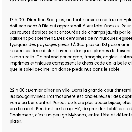
17 h 00 : Direction Scorpios, un tout nouveau restaurant-pl
doit son nom à l’île qui appartenait à Aristote Onassis. Pour 
Les routes étroites sont entourées de champs jaunis par le
paissent paisiblement. Des centaines de minuscules église
typiques des paysages grecs ! À Scorpios un DJ passe une 
serveuses déambulent avec de longues plumes de faisans s
surnaturelle. On entend parler grec, français, anglais, itali
imprimés ethniques composent le dress code de la belle cl
que le soleil décline, on danse pieds nus dans le sable.
22 h 00 : Dernier dîner en ville. Dans la grande cour d’Inte
les bougainvilliers. L’atmosphère est chaleureuse : des cop
verre au bar central. Parées de leurs plus beaux bijoux, elles
en diamant. Pendant ce temps-là, de grandes tablées se ré
Finalement, c’est un peu ça Mykonos, entre fête et détente
plaisir.