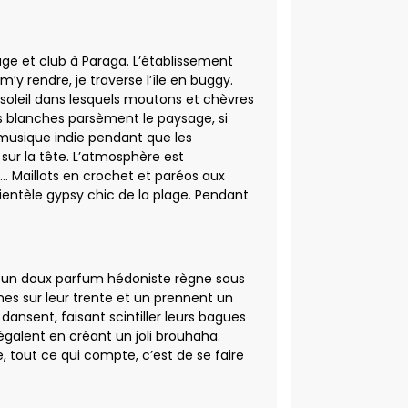
age et club à Paraga. L’établissement
m’y rendre, je traverse l’île en buggy.
 soleil dans lesquels moutons et chèvres
s blanches parsèment le paysage, si
musique indie pendant que les
ur la tête. L’atmosphère est
en… Maillots en crochet et paréos aux
ientèle gypsy chic de la plage. Pendant
rni un doux parfum hédoniste règne sous
ines sur leur trente et un prennent un
 dansent, faisant scintiller leurs bagues
galent en créant un joli brouhaha.
, tout ce qui compte, c’est de se faire